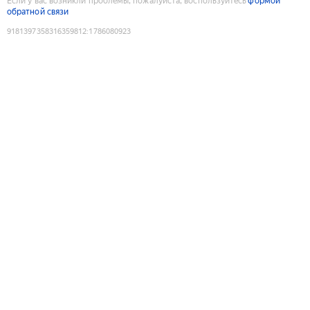
Если у вас возникли проблемы, пожалуйста, воспользуйтесь
формой
обратной связи
9181397358316359812
:
1786080923