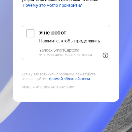
Почему это могло произойти?
Если у вас возникли проблемы, пожалуйста,
воспользуйтесь
формой обратной связи
9186757841231809747
:
1786160801