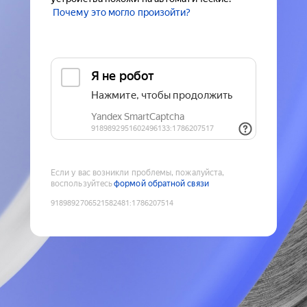
Почему это могло произойти?
Если у вас возникли проблемы, пожалуйста,
воспользуйтесь
формой обратной связи
9189892706521582481
:
1786207514