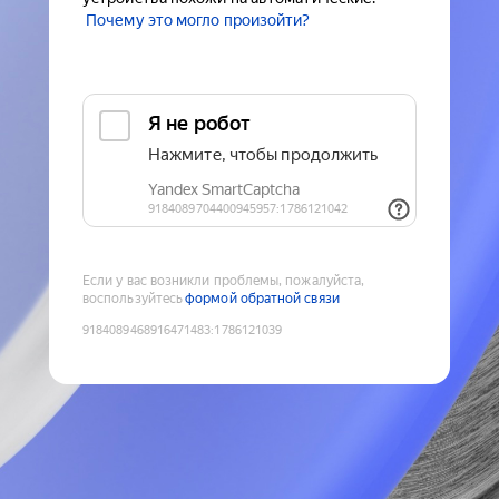
Почему это могло произойти?
Если у вас возникли проблемы, пожалуйста,
воспользуйтесь
формой обратной связи
9184089468916471483
:
1786121039