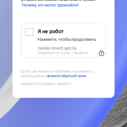
Почему это могло произойти?
Если у вас возникли проблемы, пожалуйста,
воспользуйтесь
формой обратной связи
9195006191572093548
:
1786283711