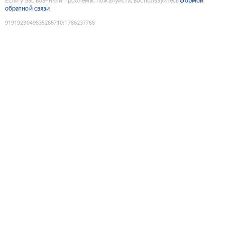
Если у вас возникли проблемы, пожалуйста, воспользуйтесь
формой
обратной связи
9191923049835266710
:
1786237768