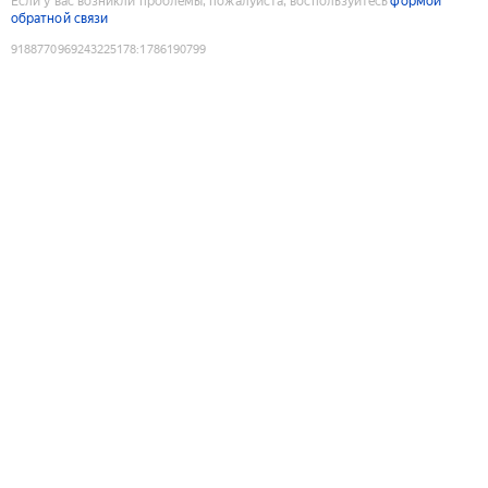
Если у вас возникли проблемы, пожалуйста, воспользуйтесь
формой
обратной связи
9188770969243225178
:
1786190799