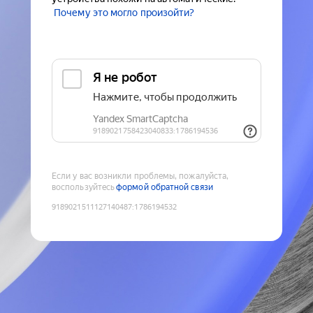
Почему это могло произойти?
Если у вас возникли проблемы, пожалуйста,
воспользуйтесь
формой обратной связи
9189021511127140487
:
1786194532