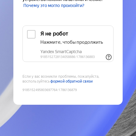
Почему это могло произойти?
Если у вас возникли проблемы, пожалуйста,
воспользуйтесь
формой обратной связи
9185152495803697764
:
1786136879