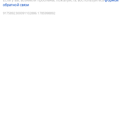
Если у вас возникли проблемы, пожалуйста, воспользуйтесь
формой
обратной связи
9175892300091102886
:
1785998892