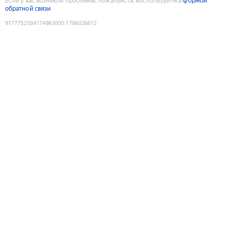
Если у вас возникли проблемы, пожалуйста, воспользуйтесь
формой
обратной связи
9177752584174963000
:
1786026612