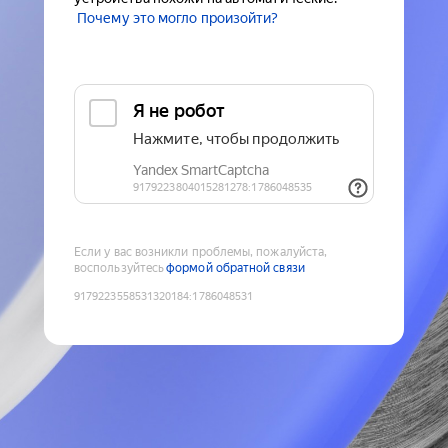
Почему это могло произойти?
Если у вас возникли проблемы, пожалуйста,
воспользуйтесь
формой обратной связи
9179223558531320184
:
1786048531